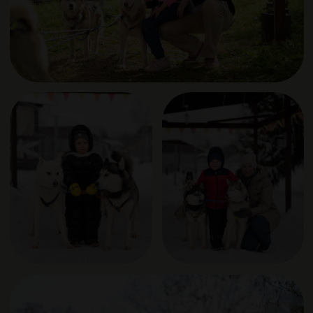
ИП Дядиченко Е.Н.
ИНН 503217172646
ОГРНИП 321508100181906