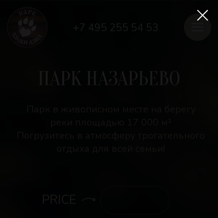
+7 495 255 54 53
ПАРК НАЗАРЬЕВО
Парк в живописном месте на берегу
реки площадью 17 000 м²
Погрузитесь в атмосферу трогательного
отдыха для всей семьи!
PRICE