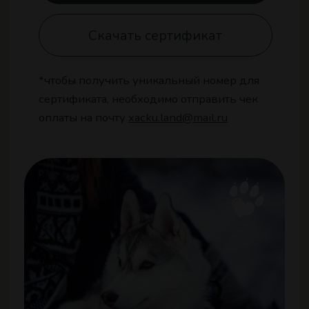
КОНТАКТЫ
Единый номер:
+7 495 255 54 53
xacku.land@mail.ru
Мы в соц сетях:
Парк «Крылатское»
г. Москва, ул. Крылатская, д. 18
территория парка «Сказка»
Парк «Назарьево»
МО, Одинцовский городской округ,
п. Назарьево, Парк ХАСКИ ЛЭНД
Парк «Парк Раздолье»