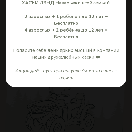
Катания на лошадях
ХАСКИ ЛЭНД Назарьево
всей семьей!
2 взрослых + 1 ребёнок до 12 лет =
Бесплатно
4 взрослых + 2 ребёнка до 12 лет =
Бесплатно
Подарите себе день ярких эмоций в компании
наших дружелюбных хаски ❤️
Акция действует при покупке билетов в кассе
парка.
Турпакеты
МОМЕНТЫ РАДОСТИ
В ПАРКЕ ХАСКИ ЛЭНД